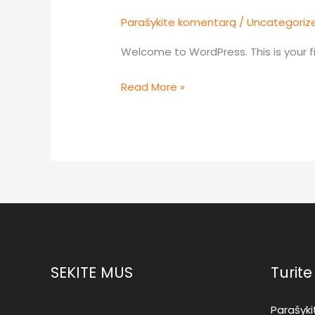
Parašykite komentarą
/
Uncategoriz
Welcome to WordPress. This is your firs
Hello
Read More »
world!
SEKITE MUS
Turit
Parašyk