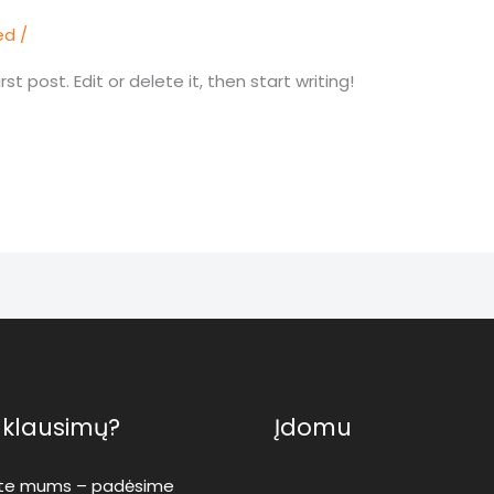
ed
/
t post. Edit or delete it, then start writing!
e klausimų?
Įdomu
ite mums – padėsime