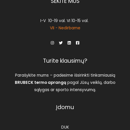
SEKITE MUS
ch
on
th
I-V 10-19 val. VI 10-15 val.
pr
VII - Nedirbame
pa
Turite klausimų?
Parašykite mums – padėsime išsirinkti tinkamiausią
BRUBECK termo aprangą
pagal Jūsų veiklą, darbo
sąlygas ar sporto intensyvumą.
Įdomu
DUK