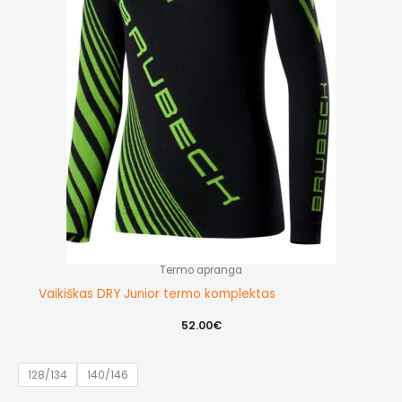
Termo apranga
Vaikiškas DRY Junior termo komplektas
52.00
€
128/134
140/146