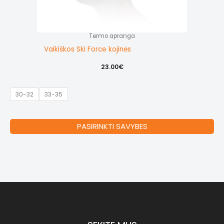
Termo apranga
Vaikiškos Ski Force kojinės
23.00
€
30-32
33-35
Thi
PASIRINKTI SAVYBES
pr
ha
mul
var
Th
op
ma
be