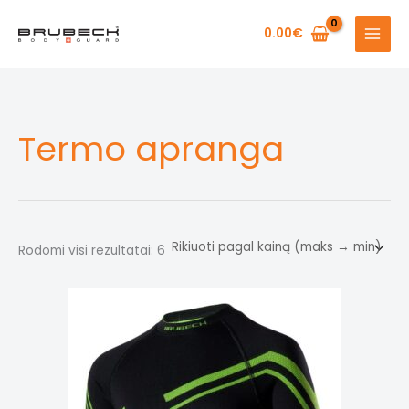
Pereiti
prie
0.00
€
turinio
Termo apranga
Rūšiuojama
Rodomi visi rezultatai: 6
pagal
kainą:
nuo
didžiausios
iki
mažiausios