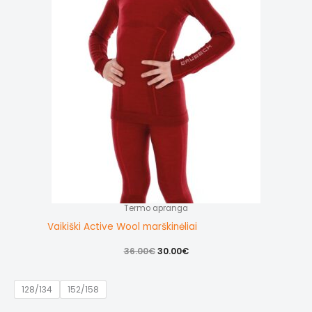
ch
on
th
pr
pa
Termo apranga
Vaikiški Active Wool marškinėliai
Original
Current
36.00
€
30.00
€
price
price
was:
is:
36.00€.
30.00€.
128/134
152/158