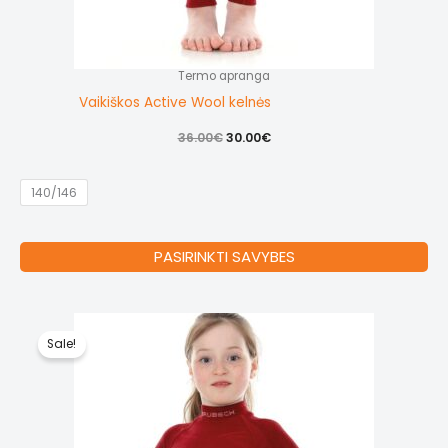
Termo apranga
Vaikiškos Active Wool kelnės
Original
Current
36.00
€
30.00
€
price
price
was:
is:
36.00€.
30.00€.
140/146
Thi
PASIRINKTI SAVYBES
pr
ha
mul
Sale!
var
Th
op
ma
be