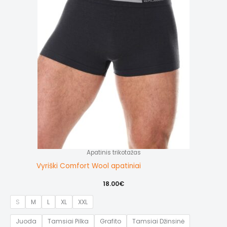
Apatinis trikotažas
Vyriški Comfort Wool apatiniai
18.00
€
S
M
L
XL
XXL
Juoda
Tamsiai Pilka
Grafito
Tamsiai Džinsinė