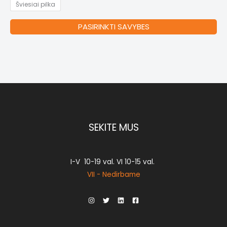
Šviesiai pilka
Thi
PASIRINKTI SAVYBES
pr
ha
mul
var
Th
op
ma
be
SEKITE MUS
ch
on
th
I-V 10-19 val. VI 10-15 val.
pr
VII - Nedirbame
pa