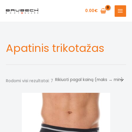
Pereiti
prie
0.00
€
turinio
Apatinis trikotažas
Rūšiuojama
Rodomi visi rezultatai: 7
pagal
kainą:
nuo
didžiausios
iki
mažiausios