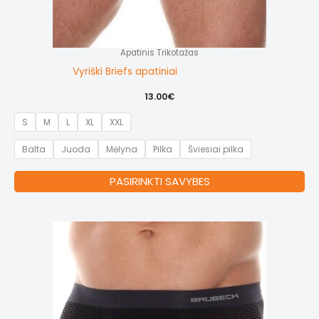
Apatinis Trikotažas
Vyriški Briefs apatiniai
13.00
€
S
M
L
XL
XXL
Balta
Juoda
Mėlyna
Pilka
Šviesiai pilka
Thi
PASIRINKTI SAVYBES
pr
ha
mul
var
Th
op
ma
be