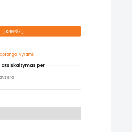
:
7.50€.
Į KREPŠELĮ
apranga
,
Vyrams
 atsiskaitymas per