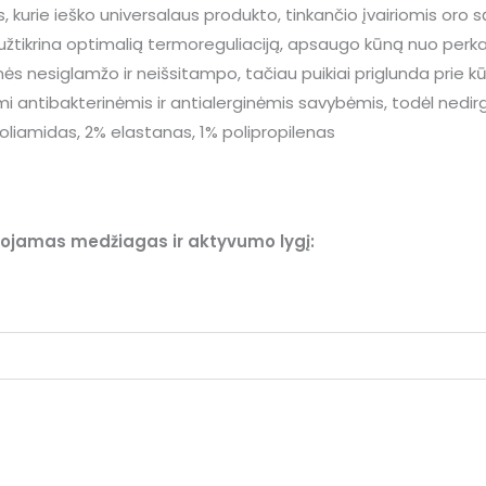
, kurie ieško universalaus produkto, tinkančio įvairiomis oro 
 užtikrina optimalią termoreguliaciją, apsaugo kūną nuo perkai
nės nesiglamžo ir neišsitampo, tačiau puikiai priglunda prie k
 antibakterinėmis ir antialerginėmis savybėmis, todėl nedir
oliamidas, 2% elastanas, 1% polipropilenas
ojamas medžiagas ir aktyvumo lygį: