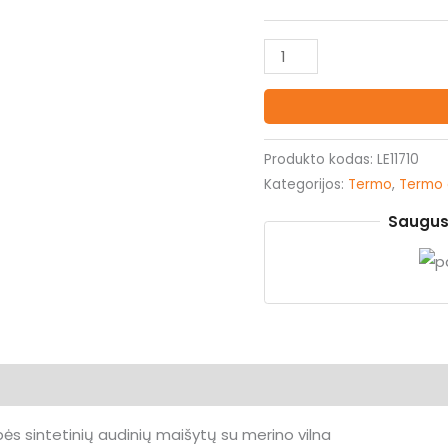
was:
is
45.00€.
3
produkto
kiekis:
Vyriškos
Active
Wool
Produkto kodas:
LE11710
Kategorijos:
Termo
,
Termo 
kelnės
Saugus
ija
ės sintetinių audinių maišytų su merino vilna