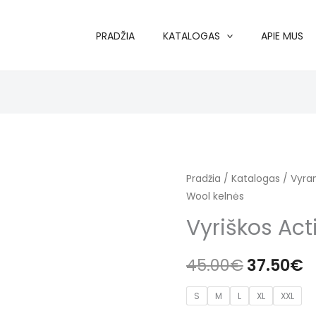
PRADŽIA
KATALOGAS
APIE MUS
Pradžia
/
Katalogas
/
Vyra
Wool kelnės
Vyriškos Act
Original
C
45.00
€
37.50
€
price
p
S
M
L
XL
XXL