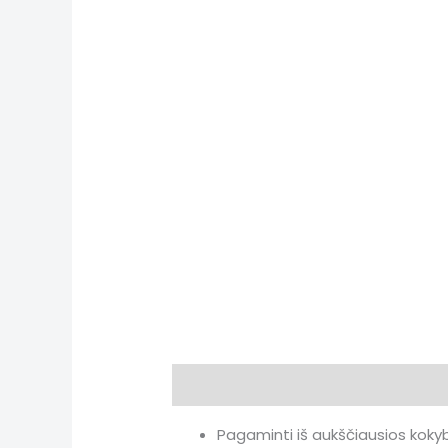
Aprašymas
Papildoma informac
Pagaminti iš aukščiausios kokyb