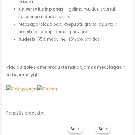
vasarą.
Universalus ir plonas
– galima naudoti sportui,
kasdienai ar darbui biure.
Medžiaga leidžia odai
kvėpuoti
, greitai džiūsta ir
nereikalauja papildomos priežiūros.
Sudėtis:
55% medvilnė, 45% poliamidas
Plačiau apie šiame produkte naudojamas medžiagas ir
aktyvumo lygį:
Panašūs produktai
Sale!
Sale!
Sale!
Sale!