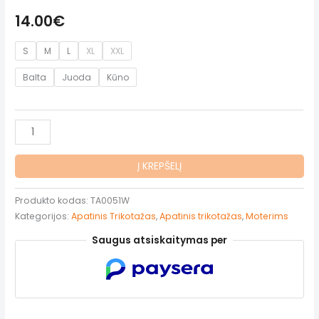
14.00
€
S
M
L
XL
XXL
Balta
Juoda
Kūno
produkto
kiekis:
Moteriški
Į KREPŠELĮ
berankoviai
marškinėliai
Produkto kodas:
TA0051W
Kategorijos:
Apatinis Trikotažas
,
Apatinis trikotažas
,
Moterims
Saugus atsiskaitymas per