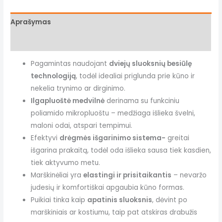
Aprašymas
Papildoma informacija
Pagamintas naudojant
dviejų sluoksnių besiūlę
technologiją
, todėl idealiai priglunda prie kūno ir
nekelia trynimo ar dirginimo.
Ilgapluoštė medvilnė
derinama su funkciniu
poliamido mikropluoštu – medžiaga išlieka švelni,
maloni odai, atspari tempimui.
Efektyvi
drėgmės išgarinimo sistema-
greitai
išgarina prakaitą, todėl oda išlieka sausa tiek kasdien,
tiek aktyvumo metu.
Marškinėliai yra
elastingi ir prisitaikantis
– nevaržo
judesių ir komfortiškai apgaubia kūno formas.
Puikiai tinka kaip
apatinis sluoksnis
, dėvint po
marškiniais ar kostiumu, taip pat atskiras drabužis