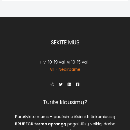
options
options
options
options
may
may
may
may
be
be
be
be
chosen
chosen
chosen
chosen
on
on
on
on
SEKITE MUS
the
the
the
the
product
product
product
product
page
page
page
page
I-V 10-19 val. VI 10-15 val.
VII - Nedirbame
Turite klausimų?
Parašykite mums – padėsime išsirinkti tinkamiausią
BRUBECK termo aprangą
pagal Jūsų veiklą, darbo