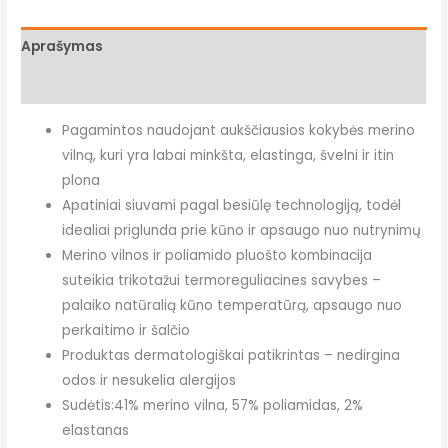
Aprašymas
Papildoma informacija
Pagamintos naudojant aukščiausios kokybės merino
vilną, kuri yra labai minkšta, elastinga, švelni ir itin
plona
Apatiniai siuvami pagal besiūlę technologiją, todėl
idealiai priglunda prie kūno ir apsaugo nuo nutrynimų
Merino vilnos ir poliamido pluošto kombinacija
suteikia trikotažui termoreguliacines savybes –
palaiko natūralią kūno temperatūrą, apsaugo nuo
perkaitimo ir šalčio
Produktas dermatologiškai patikrintas – nedirgina
odos ir nesukelia alergijos
Sudėtis:41% merino vilna, 57% poliamidas, 2%
elastanas