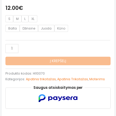
12.00
€
S
M
L
XL
Balta
Džinsine
Juoda
Kūno
produkto
kiekis:
Comfort
Į KREPŠELĮ
Wool
kelnaitės
Produkto kodas:
HI10070
Kategorijos:
Apatinis trikotažas
,
Apatinis Trikotažas
,
Moterims
Saugus atsiskaitymas per